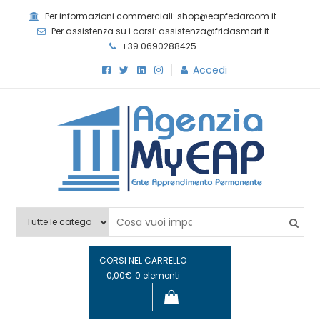
Per informazioni commerciali: shop@eapfedarcom.it
Per assistenza su i corsi: assistenza@fridasmart.it
+39 0690288425
Accedi
Agenzia MyEAP
Scopri i nostri corsi e le nostre certificazioni
CORSI NEL CARRELLO
0,00€
0 elementi