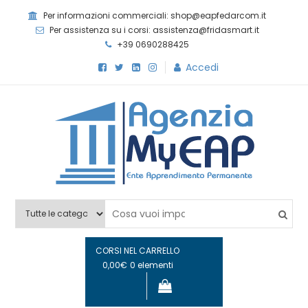
Skip
Per informazioni commerciali: shop@eapfedarcom.it
to
Per assistenza su i corsi: assistenza@fridasmart.it
content
+39 0690288425
Accedi
Agenzia MyEAP
Scopri i nostri corsi e le nostre certificazioni
CORSI NEL CARRELLO
0,00€
0 elementi