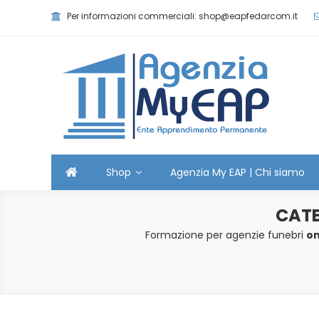
Skip
Per informazioni commerciali: shop@eapfedarcom.it
to
content
Agenzia MyEAP
Scopri i nostri corsi e le nostre certificazioni
Shop
Agenzia My EAP | Chi siamo
CAT
Formazione per agenzie funebri
on