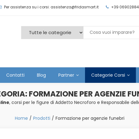
Per assistenza su i corsi: assistenza@fridasmart.it
+39 06902884
Contatti
Blog
Partner
Categorie Corsi
EGORIA:
FORMAZIONE PER AGENZIE FU
line
, corsi per le figure di Addetto Necroforo e Responsabile dell
Home
Prodotti
Formazione per agenzie funebri