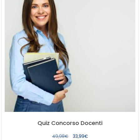
Quiz Concorso Docenti
Il
Il
49,98
€
33,99
€