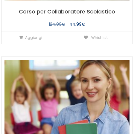
Corso per Collaboratore Scolastico
Il
Il
124,99
€
44,99
€
prezzo
prezzo
Aggiungi
Whishlist
originale
attuale
era:
è:
124,99€.
44,99€.