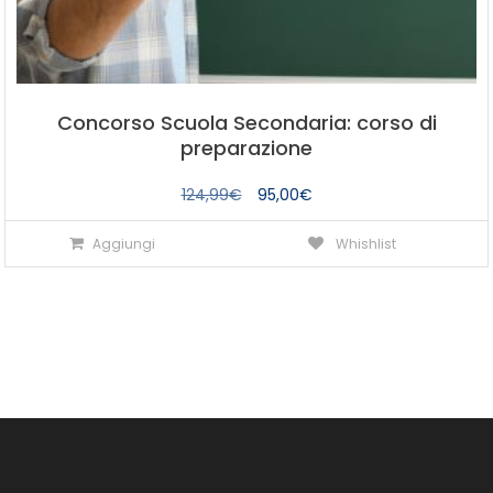
Concorso Scuola Secondaria: corso di
preparazione
Il
Il
124,99
€
95,00
€
prezzo
prezzo
Aggiungi
Whishlist
originale
attuale
era:
è:
124,99€.
95,00€.