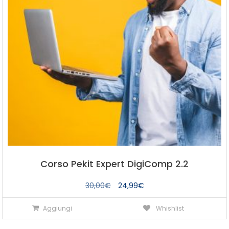
Corso Pekit Expert DigiComp 2.2
Il
Il
30,00
€
24,99
€
prezzo
prezzo
Aggiungi
Whishlist
originale
attuale
era:
è: