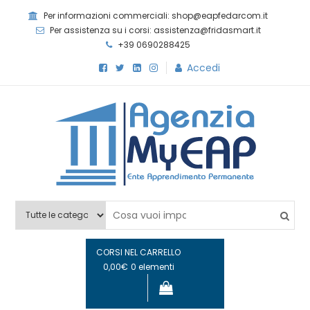
Skip
Per informazioni commerciali: shop@eapfedarcom.it
to
Per assistenza su i corsi: assistenza@fridasmart.it
content
+39 0690288425
Accedi
Agenzia MyEAP
Scopri i nostri corsi e le nostre certificazioni
CORSI NEL CARRELLO
0,00€
0 elementi