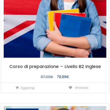
Corso di preparazione – Livello B2 Inglese
Il
Il
87,00
€
79,99
€
prezzo
prezzo
Aggiungi
Whishlist
originale
attuale
era:
è:
87,00€.
79,99€.