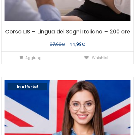
Corso LIS – Lingua dei Segni Italiana – 200 ore
Il
Il
97,60
€
44,99
€
prezzo
prezzo
Aggiungi
Whishlist
originale
attuale
era:
è:
97,60€.
44,99€.
In offerta!