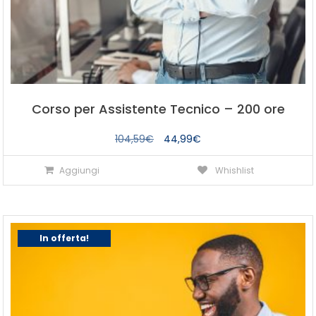
Corso per Assistente Tecnico – 200 ore
Il
Il
104,59
€
44,99
€
prezzo
prezzo
Aggiungi
Whishlist
originale
attuale
era:
è:
104,59€.
44,99€.
In offerta!