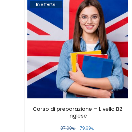
In offerta!
Corso di preparazione – Livello B2
Inglese
Il
Il
87,00
€
79,99
€