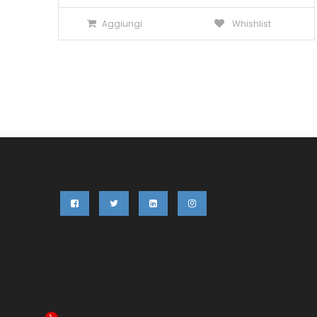
prezzo
prezzo
Aggiungi
Whishlist
originale
attuale
era:
è:
87,00€.
79,99€.