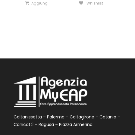
Aggiungi
Whishlist
originale
attuale
era:
è:
96,99€.
44,99€.
Caltanissetta – Palermo – Caltagirone – Catania –
Canicattì – Ragusa – Piazza Armerina