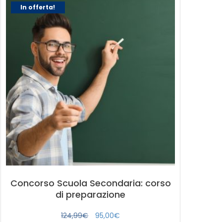
In offerta!
Concorso Scuola Secondaria: corso
di preparazione
Il
Il
124,99
€
95,00
€