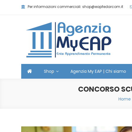
Skip
Per informazioni commerciali: shop@eapfedarcom.it
to
content
Agenzia MyEAP
Scopri i nostri corsi e le nostre certificazioni
Shop
Agenzia My EAP | Chi siamo
CONCORSO SCUO
Home