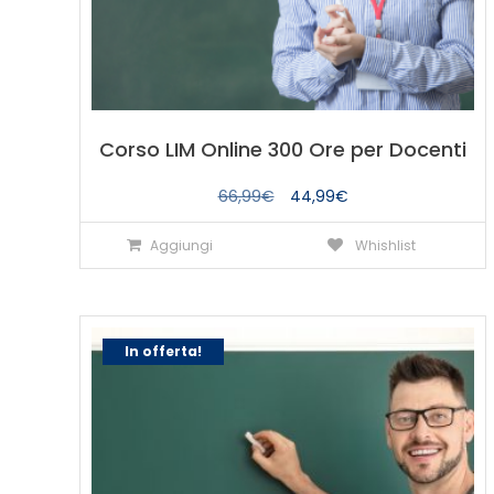
Corso LIM Online 300 Ore per Docenti
Il
Il
66,99
€
44,99
€
prezzo
prezzo
Aggiungi
Whishlist
originale
attuale
era:
è:
66,99€.
44,99€.
In offerta!