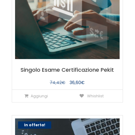
Singolo Esame Certificazione Pekit
Il
Il
74,42
€
36,60
€
prezzo
prezzo
Aggiungi
Whishlist
originale
attuale
era:
è:
74,42€.
36,60€.
In offerta!