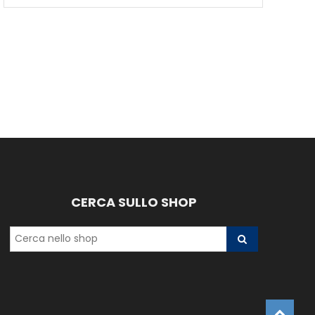
era:
è:
244,00€.
120,78€.
CERCA SULLO SHOP