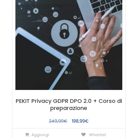
PEKIT Privacy GDPR DPO 2.0 + Corso di
preparazione
Il
Il
249,99
€
198,99
€
prezzo
prezzo
Aggiungi
Whishlist
originale
attuale