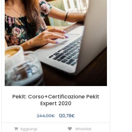
Pekit: Corso+Certificazione Pekit
Expert 2020
Il
Il
244,00
€
120,78
€
prezzo
prezzo
Aggiungi
Whishlist
originale
attuale