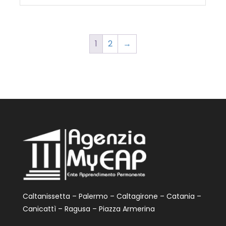
era:
è:
249,99€.
198,99€.
1
2
→
Caltanissetta – Palermo – Caltagirone – Catania –
Canicattì – Ragusa – Piazza Armerina