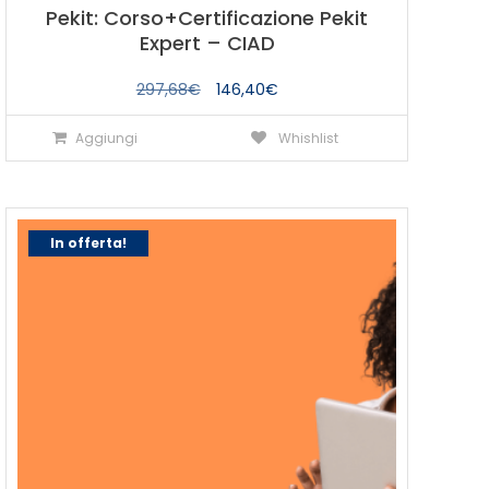
Pekit: Corso+Certificazione Pekit
Expert – CIAD
Il
Il
297,68
€
146,40
€
prezzo
prezzo
Aggiungi
Whishlist
originale
attuale
era:
è:
297,68€.
146,40€.
In offerta!