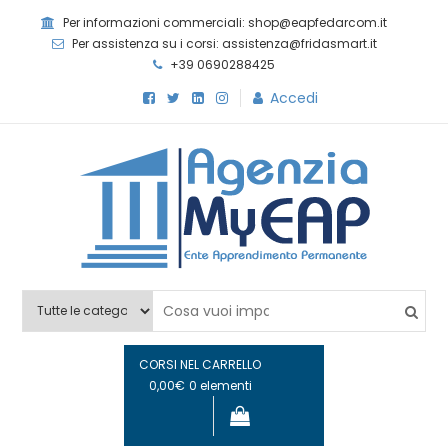
Skip
Per informazioni commerciali: shop@eapfedarcom.it
to
Per assistenza su i corsi: assistenza@fridasmart.it
content
+39 0690288425
Accedi
Agenzia MyEAP
Scopri i nostri corsi e le nostre certificazioni
CORSI NEL CARRELLO
0,00€
0 elementi