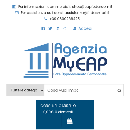
Per informazioni commerciali: shop@eapfedarcom.it
Per assistenza su i corsi: assistenza@fridasmart.it
+39 0690288425
Accedi
Agenzia MyEAP
Scopri i nostri corsi e le nostre certificazioni
CORSI NEL CARRELLO
0,00€
0 elementi