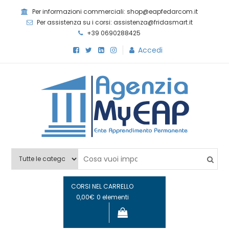
Skip
Per informazioni commerciali: shop@eapfedarcom.it
to
Per assistenza su i corsi: assistenza@fridasmart.it
content
+39 0690288425
Accedi
Agenzia MyEAP
Scopri i nostri corsi e le nostre certificazioni
CORSI NEL CARRELLO
0,00€
0 elementi