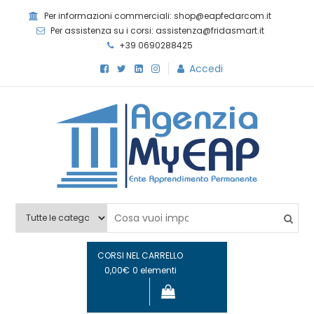
Skip
Per informazioni commerciali: shop@eapfedarcom.it
to
Per assistenza su i corsi: assistenza@fridasmart.it
content
+39 0690288425
Accedi
Agenzia MyEAP
Scopri i nostri corsi e le nostre certificazioni
CORSI NEL CARRELLO
0,00€
0 elementi