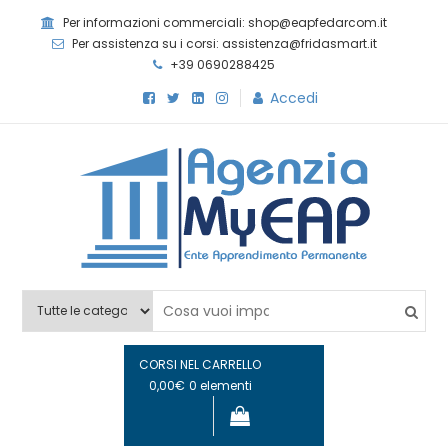
Skip
Per informazioni commerciali: shop@eapfedarcom.it
to
Per assistenza su i corsi: assistenza@fridasmart.it
content
+39 0690288425
Accedi
Agenzia MyEAP
Scopri i nostri corsi e le nostre certificazioni
CORSI NEL CARRELLO
0,00€
0 elementi