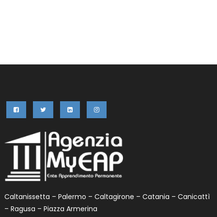
era:
è:
152,50€.
120,00€.
Caltanissetta – Palermo – Caltagirone – Catania – Canicattì
– Ragusa – Piazza Armerina