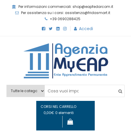
Skip
Per informazioni commerciali: shop@eapfedarcom.it
to
Per assistenza su i corsi: assistenza@fridasmart.it
content
+39 0690288425
Accedi
Agenzia MyEAP
Scopri i nostri corsi e le nostre certificazioni
CORSI NEL CARRELLO
0,00€
0 elementi