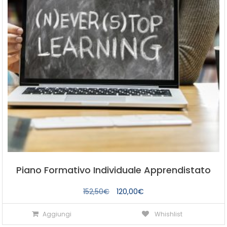
Piano Formativo Individuale Apprendistato
Il
Il
152,50
€
120,00
€
prezzo
prezzo
Aggiungi
Whishlist
originale
attuale