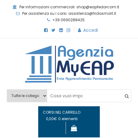
Skip
Per informazioni commerciali: shop@eapfedarcom.it
to
Per assistenza su i corsi: assistenza@fridasmart.it
content
+39 0690288425
Accedi
Agenzia MyEAP
Scopri i nostri corsi e le nostre certificazioni
CORSI NEL CARRELLO
0,00€
0 elementi