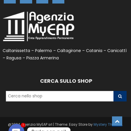
Caltanissetta – Palermo – Caltagirone – Catania – Canicattì
– Ragusa – Piazza Armerina
CERCA SULLO SHOP
@2024 Agenzia MyEAP srl
|
Theme: Easy Store by
Mystery Themes
.
1