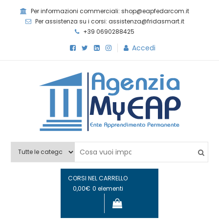
Skip
Per informazioni commerciali: shop@eapfedarcom.it
to
Per assistenza su i corsi: assistenza@fridasmart.it
content
+39 0690288425
Accedi
Agenzia MyEAP
Scopri i nostri corsi e le nostre certificazioni
CORSI NEL CARRELLO
0,00€
0 elementi