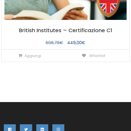
British Institutes – Certificazione C1
Il
Il
608,78
€
449,00
€
prezzo
prezzo
Aggiungi
Whishlist
originale
attuale
era:
è:
608,78€.
449,00€.