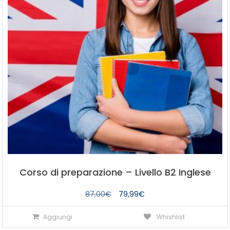
Corso di preparazione – Livello B2 Inglese
Il
Il
87,00
€
79,99
€
prezzo
prezzo
Aggiungi
Whishlist
originale
attuale