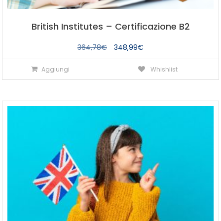
British Institutes – Certificazione B2
Il
Il
364,78
€
348,99
€
prezzo
prezzo
Aggiungi
Whishlist
originale
attuale
era:
è:
364,78€.
348,99€.