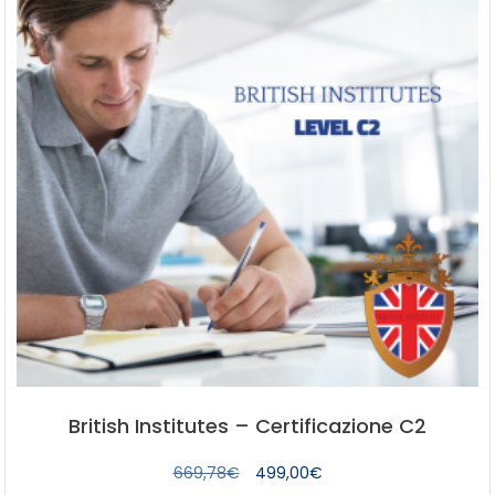
British Institutes – Certificazione C2
Il
Il
669,78
€
499,00
€