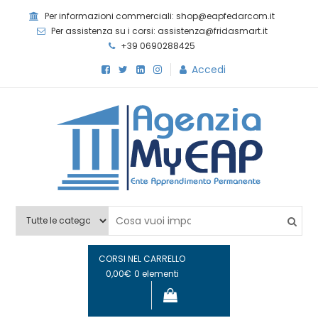
Skip
Per informazioni commerciali: shop@eapfedarcom.it
to
Per assistenza su i corsi: assistenza@fridasmart.it
content
+39 0690288425
Accedi
Agenzia MyEAP
Scopri i nostri corsi e le nostre certificazioni
CORSI NEL CARRELLO
0,00€
0 elementi