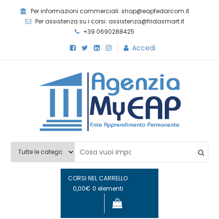
Skip
Per informazioni commerciali: shop@eapfedarcom.it
to
Per assistenza su i corsi: assistenza@fridasmart.it
content
+39 0690288425
Accedi
Agenzia MyEAP
Scopri i nostri corsi e le nostre certificazioni
CORSI NEL CARRELLO
0,00€
0 elementi