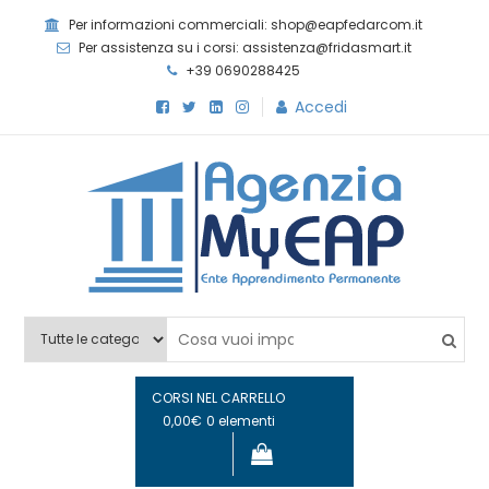
Skip
Per informazioni commerciali: shop@eapfedarcom.it
to
Per assistenza su i corsi: assistenza@fridasmart.it
content
+39 0690288425
Accedi
Agenzia MyEAP
Scopri i nostri corsi e le nostre certificazioni
CORSI NEL CARRELLO
0,00€
0 elementi