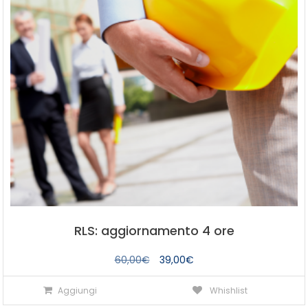
RLS: aggiornamento 4 ore
Il
Il
60,00
€
39,00
€
prezzo
prezzo
Aggiungi
Whishlist
originale
attuale