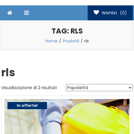
Wishlist
(0)
TAG:
RLS
Home
Prodotti
rls
rls
Popolarità
Visualizzazione di 2 risultati
In offerta!