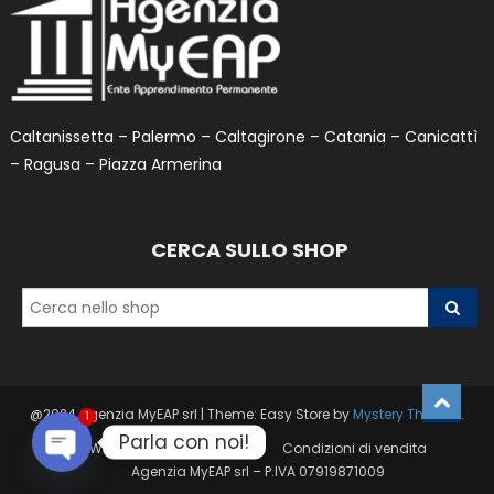
Caltanissetta – Palermo – Caltagirone – Catania – Canicattì
– Ragusa – Piazza Armerina
CERCA SULLO SHOP
@2024 Agenzia MyEAP srl
|
Theme: Easy Store by
Mystery Themes
.
1
Parla con noi!
Wishlist
Privacy Policy
Condizioni di vendita
Agenzia MyEAP srl – P.IVA 07919871009
Open
chaty