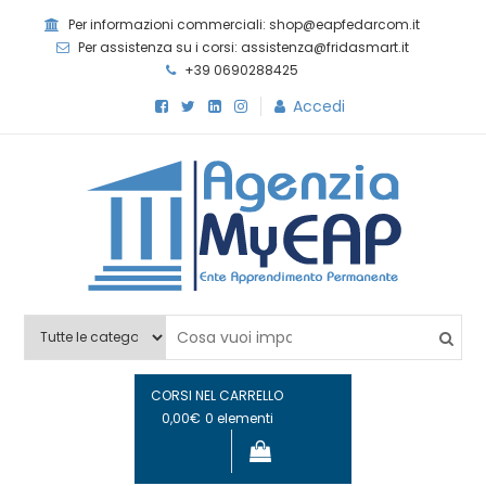
Skip
Per informazioni commerciali: shop@eapfedarcom.it
to
Per assistenza su i corsi: assistenza@fridasmart.it
content
+39 0690288425
Accedi
Agenzia MyEAP
Scopri i nostri corsi e le nostre certificazioni
CORSI NEL CARRELLO
0,00€
0 elementi