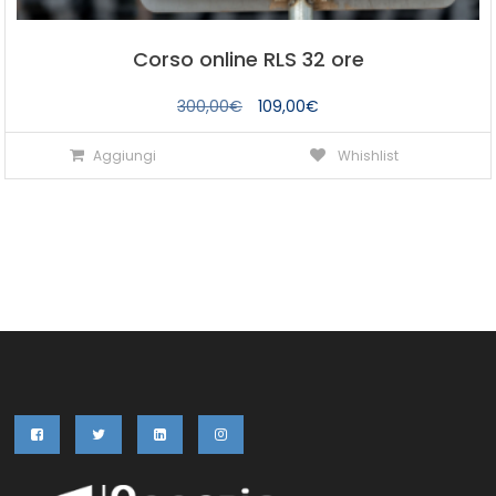
Corso online RLS 32 ore
Il
Il
300,00
€
109,00
€
prezzo
prezzo
Aggiungi
Whishlist
originale
attuale
era:
è:
300,00€.
109,00€.