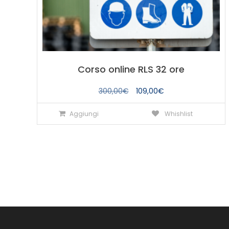
Corso online RLS 32 ore
Il
Il
300,00
€
109,00
€
prezzo
prezzo
Aggiungi
Whishlist
originale
attuale
era:
è:
300,00€.
109,00€.