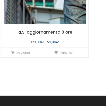
RLS: aggiornamento 8 ore
Il
Il
120,00
€
59,00
€
prezzo
prezzo
Aggiungi
Whishlist
originale
attuale
era:
è:
120,00€.
59,00€.