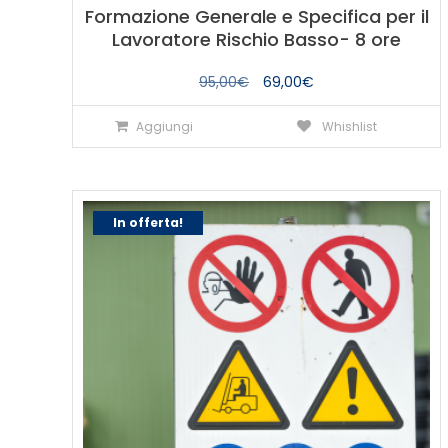
Formazione Generale e Specifica per il
Lavoratore Rischio Basso- 8 ore
Il
Il
95,00
€
69,00
€
prezzo
prezzo
Aggiungi
Whishlist
originale
attuale
era:
è:
95,00€.
69,00€.
In offerta!