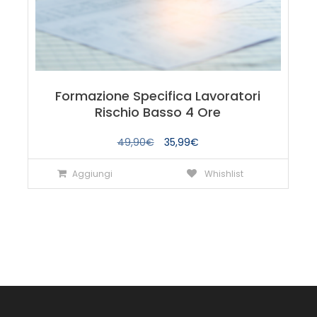
Formazione Specifica Lavoratori
Rischio Basso 4 Ore
Il
Il
49,90
€
35,99
€
prezzo
prezzo
Aggiungi
Whishlist
originale
attuale
era:
è:
49,90€.
35,99€.