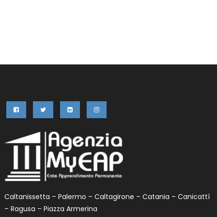
era:
è:
59,99€.
29,90€.
Caltanissetta – Palermo – Caltagirone – Catania – Canicattì
– Ragusa – Piazza Armerina