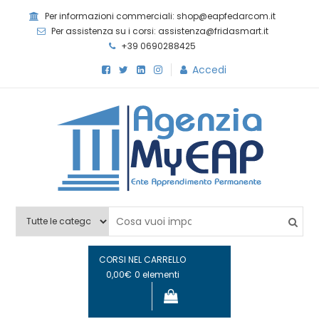
Skip
Per informazioni commerciali: shop@eapfedarcom.it
to
Per assistenza su i corsi: assistenza@fridasmart.it
content
+39 0690288425
Accedi
Agenzia MyEAP
Scopri i nostri corsi e le nostre certificazioni
CORSI NEL CARRELLO
0,00€
0 elementi