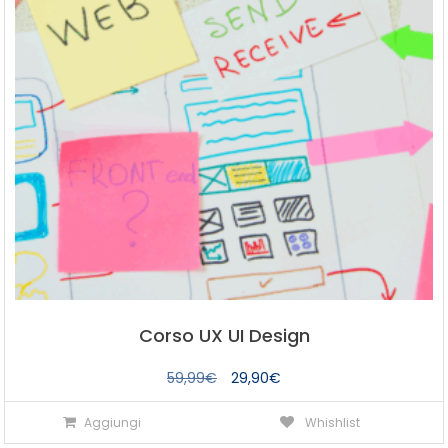
Corso UX UI Design
Il
Il
59,99
€
29,90
€
prezzo
prezzo
Aggiungi
Whishlist
originale
attuale