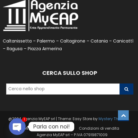
Caltanissetta – Palermo – Caltagirone – Catania – Canicattì
– Ragusa – Piazza Armerina
CERCA SULLO SHOP
@2024 Agenzia MyEAP srl
|
Theme: Easy Store by
Mystery Themes
.
1
Parla con noi!
Wishlist
Privacy Policy
Condizioni di vendita
Agenzia MyEAP srl – P.IVA 07919871009
Open