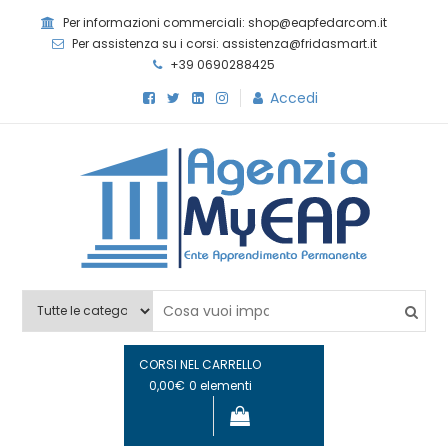
Skip
Per informazioni commerciali: shop@eapfedarcom.it
to
Per assistenza su i corsi: assistenza@fridasmart.it
content
+39 0690288425
Accedi
Agenzia MyEAP
Scopri i nostri corsi e le nostre certificazioni
CORSI NEL CARRELLO
0,00€
0 elementi