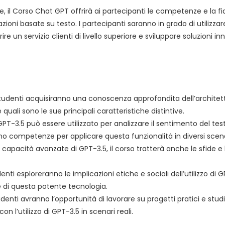
e, il Corso Chat GPT offrirà ai partecipanti le competenze e la fi
rsazioni basate su testo. I partecipanti saranno in grado di utili
frire un servizio clienti di livello superiore e sviluppare soluzioni
tudenti acquisiranno una conoscenza approfondita dell’archite
ali sono le sue principali caratteristiche distintive.
 GPT-3.5 può essere utilizzato per analizzare il sentimento del te
o competenze per applicare questa funzionalità in diversi scena
e capacità avanzate di GPT-3.5, il corso tratterà anche le sfide e 
udenti esploreranno le implicazioni etiche e sociali dell’utilizzo 
ne di questa potente tecnologia.
tudenti avranno l’opportunità di lavorare su progetti pratici e stu
 l’utilizzo di GPT-3.5 in scenari reali.