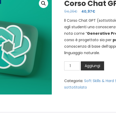
Corso Chat GP
94,26
€
40,97
€
ll Corso Chat GPT (sottotito
agli studenti una conoscenza 
nota come “
Generative Pr
corso è progettato sia per
p
conoscenza di base dell’app
linguaggio naturale.
Corso
Aggiungi
Chat
GPT:
Categoria:
Soft Skills & Hard S
l'innovazione
sottotitolato
dell'AI
quantità