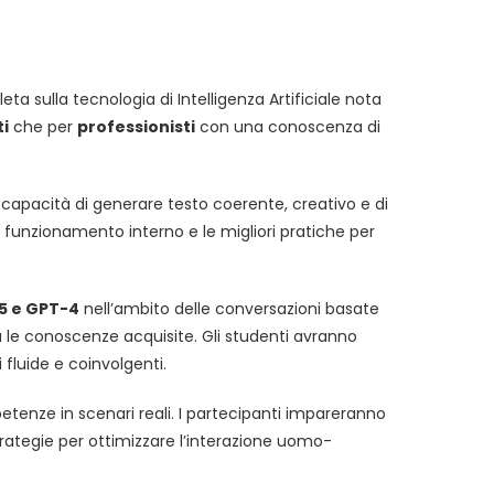
sulla tecnologia di Intelligenza Artificiale nota
ti
che per
professionisti
con una conoscenza di
 capacità di generare testo coerente, creativo e di
o funzionamento interno e le migliori pratiche per
5 e GPT-4
nell’ambito delle conversazioni basate
a le conoscenze acquisite. Gli studenti avranno
 fluide e coinvolgenti.
etenze in scenari reali. I partecipanti impareranno
trategie per ottimizzare l’interazione uomo-