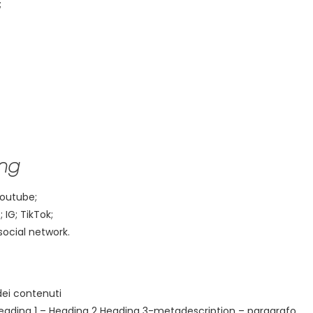
;
ing
 Youtube;
 IG; TikTok;
social network.
dei contenuti
Heading 1 – Heading 2 Heading 3-metadescription – paragrafo