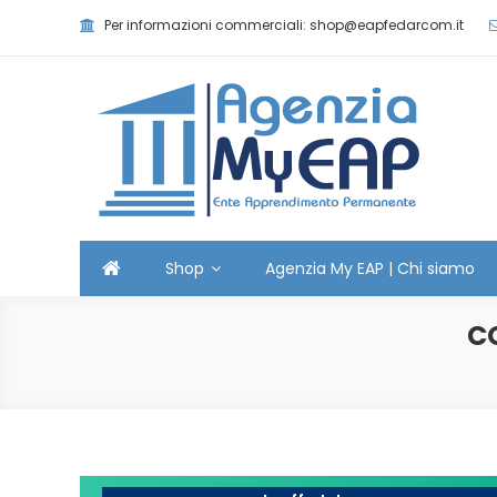
Skip
Per informazioni commerciali: shop@eapfedarcom.it
to
content
Agenzia MyEAP
Scopri i nostri corsi e le nostre certificazioni
Shop
Agenzia My EAP | Chi siamo
CO