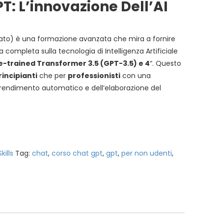
T: L’innovazione Dell’AI
lato) è una formazione avanzata che mira a fornire
completa sulla tecnologia di Intelligenza Artificiale
e-trained Transformer 3.5 (GPT-3.5) e 4
“. Questo
rincipianti
che per
professionisti
con una
rendimento automatico e dell’elaborazione del
kills
Tag:
chat
,
corso chat gpt
,
gpt
,
per non udenti
,