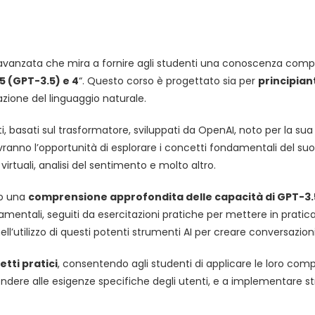
nzata che mira a fornire agli studenti una conoscenza completa 
 (GPT-3.5) e 4
“. Questo corso è progettato sia per
principian
zione del linguaggio naturale.
, basati sul trasformatore, sviluppati da OpenAI, noto per la sua
 avranno l’opportunità di esplorare i concetti fondamentali del su
i virtuali, analisi del sentimento e molto altro.
no una
comprensione approfondita delle capacità di GPT-3.
amentali, seguiti da esercitazioni pratiche per mettere in pratic
ll’utilizzo di questi potenti strumenti AI per creare conversazioni
etti pratici
, consentendo agli studenti di applicare le loro comp
ondere alle esigenze specifiche degli utenti, e a implementare s