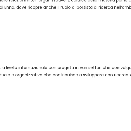
le relazioni inter-organizzative. È cultrice della materia per le
i Enna, dove ricopre anche il ruolo di borsista di ricerca nell’amb
a livello internazionale con progetti in vari settori che coinvol
viduale e organizzativo che contribuisce a sviluppare con ricercator