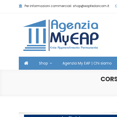
Skip
Per informazioni commerciali: shop@eapfedarcom.it
to
content
Agenzia MyEAP
Scopri i nostri corsi e le nostre certificazioni
Shop
Agenzia My EAP | Chi siamo
CORS