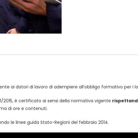
modulo
quantità
nte ai datori di lavoro di adempiere all’obbligo formativo per i lo
81/2015, è certificato ai sensi della normativa vigente
rispettando
ema di ore e contenuti.
ndo le linee guida Stato-Regioni del febbraio 2014.