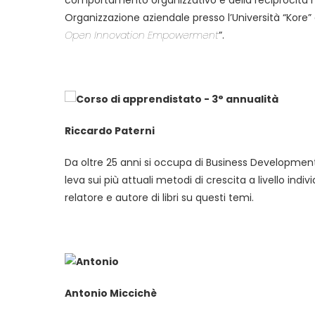
comportamento organizzativo e della reciprocità nel
Organizzazione aziendale presso l’Università “Kore” d
Open Innovation Empowerment
”.
Riccardo Paterni
Da oltre 25 anni si occupa di Business Development 
leva sui più attuali metodi di crescita a livello indi
relatore e autore di libri su questi temi.
Antonio Miccichè