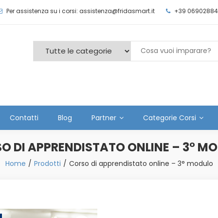
Per assistenza su i corsi: assistenza@fridasmart.it
+39 06902884
Contatti
Blog
Partner
Categorie Corsi
O DI APPRENDISTATO ONLINE – 3° M
Home
Prodotti
Corso di apprendistato online – 3° modulo