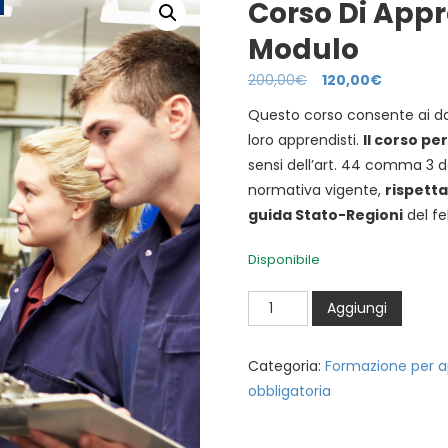
Corso Di Appr
Modulo
200,00
€
120,00
€
Questo corso consente ai dat
loro apprendisti.
Il corso pe
sensi dell’art. 44 comma 3 del
normativa vigente,
rispetta
guida Stato-Regioni
del fe
Disponibile
Corso
Aggiungi
di
apprendistato
Categoria:
Formazione per a
online
obbligatoria
-
3°