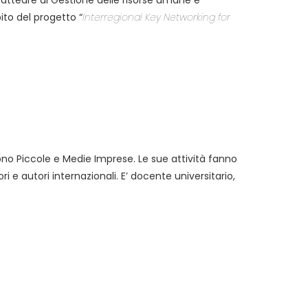
 cattedre di Gestione delle risorse umane e
ito del progetto “
Interregional Key Networking for
gono Piccole e Medie Imprese. Le sue attività fanno
i e autori internazionali. E’ docente universitario,