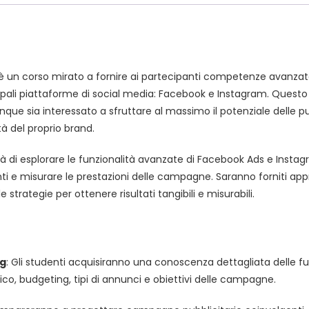
quantità
è un corso mirato a fornire ai partecipanti competenze avanzate
pali piattaforme di social media: Facebook e Instagram. Questo c
unque sia interessato a sfruttare al massimo il potenziale delle
tà del proprio brand.
ità di esplorare le funzionalità avanzate di Facebook Ads e Instag
nti e misurare le prestazioni delle campagne. Saranno forniti appr
lle strategie per ottenere risultati tangibili e misurabili.
ng
: Gli studenti acquisiranno una conoscenza dettagliata delle fu
co, budgeting, tipi di annunci e obiettivi delle campagne.