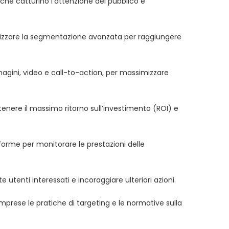
che catturino l’attenzione del pubblico e
 utilizzare la segmentazione avanzata per raggiungere
agini, video e call-to-action, per massimizzare
ttenere il massimo ritorno sull’investimento (ROI) e
taforme per monitorare le prestazioni delle
tenti interessati e incoraggiare ulteriori azioni.
comprese le pratiche di targeting e le normative sulla