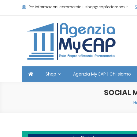
Skip
Per informazioni commerciali: shop@eapfedarcom.it
to
content
Agenzia MyEAP
Scopri i nostri corsi e le nostre certificazioni
Shop
Agenzia My EAP | Chi siamo
SOCIAL 
H