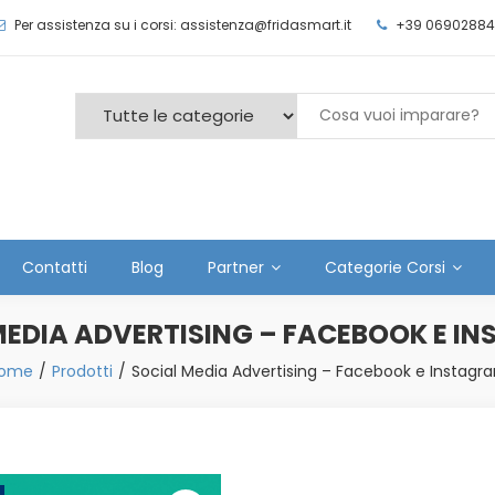
Per assistenza su i corsi: assistenza@fridasmart.it
+39 06902884
Contatti
Blog
Partner
Categorie Corsi
MEDIA ADVERTISING – FACEBOOK E I
ome
Prodotti
Social Media Advertising – Facebook e Instagr