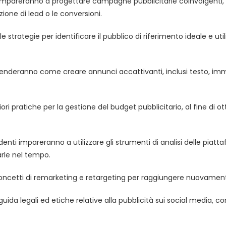
i impareranno a progettare campagne pubblicitarie coinvolgenti, 
zione di lead o le conversioni.
 le strategie per identificare il pubblico di riferimento ideale e
prenderanno come creare annunci accattivanti, inclusi testo, imm
ori pratiche per la gestione del budget pubblicitario, al fine di o
tudenti impareranno a utilizzare gli strumenti di analisi delle piat
rle nel tempo.
oncetti di remarketing e retargeting per raggiungere nuovamente u
guida legali ed etiche relative alla pubblicità sui social media, 