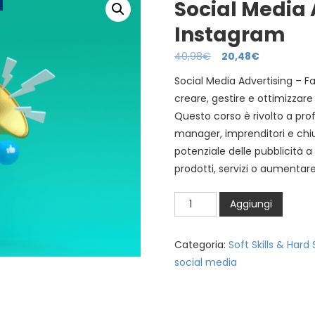
Social Media 
Instagram
40,98
€
20,48
€
Social Media Advertising – 
creare, gestire e ottimizzare
Questo corso è rivolto a prof
manager, imprenditori e chiu
potenziale delle pubblicit
prodotti, servizi o aumentare 
Social
Aggiungi
Media
Advertising
Categoria:
Soft Skills & Hard S
-
social media
Facebook
e
Instagram