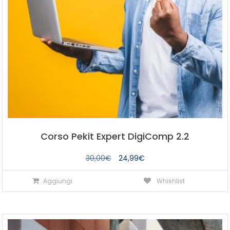
Corso Pekit Expert DigiComp 2.2
Il
Il
30,00
€
24,99
€
prezzo
prezzo
Aggiungi
Whishlist
originale
attuale
era:
è:
30,00€.
24,99€.