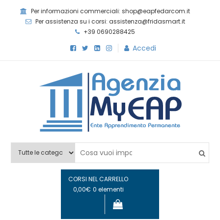
Skip
Per informazioni commerciali: shop@eapfedarcom.it
to
Per assistenza su i corsi: assistenza@fridasmart.it
content
+39 0690288425
Accedi
Agenzia MyEAP
Scopri i nostri corsi e le nostre certificazioni
CORSI NEL CARRELLO
0,00€
0 elementi