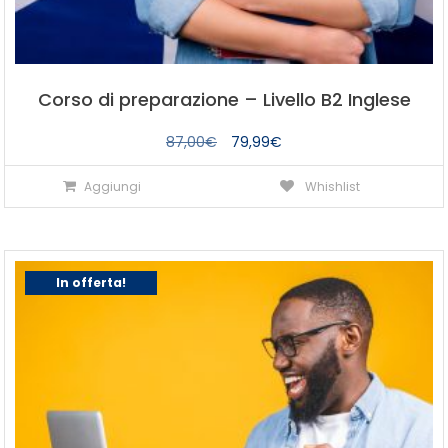
Corso di preparazione – Livello B2 Inglese
Il
Il
87,00
€
79,99
€
prezzo
prezzo
Aggiungi
Whishlist
originale
attuale
era:
è:
87,00€.
79,99€.
In offerta!