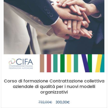
Corso di formazione Contrattazione collettiva
aziendale di qualità per i nuovi modelli
organizzativi
Il
Il
732,00
€
300,00
€