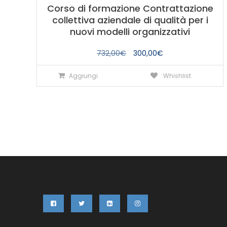
Corso di formazione Contrattazione
collettiva aziendale di qualità per i
nuovi modelli organizzativi
Il
Il
732,00
€
300,00
€
prezzo
prezzo
Aggiungi
Whishlist
originale
attuale
era:
è:
732,00€.
300,00€.