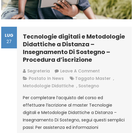
LUG
Tecnologie digitali e Metodologie
27
Didattiche a Distanza –
Insegnamento Di Sostegno –
Procedura d’iscrizione
On
Segreteria
Leave A Comment
Tecnologie
Postato In
News
Taggato
Master
,
Digitali
Metodologie Didattiche
,
Sostegno
E
Per completare l’acquisto del corso ed
Metodologie
effettuare l’iscrizione al master Tecnologie
Didattiche
digitali e Metodologie Didattiche a Distanza –
A
Insegnamento Di Sostegno, segui questi semplici
Distanza
passi: Per assistenza ed informazioni
–