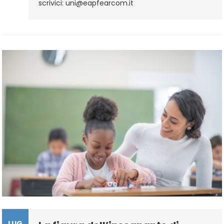
scrivici: uni@eapfearcom.it
Insegnamento
Di
Sostegno
–
Procedura
D’iscrizione
LUG