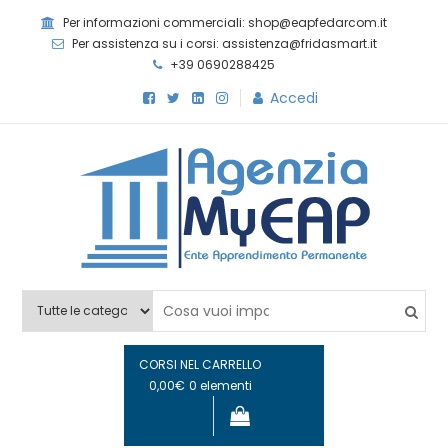
Skip
Per informazioni commerciali: shop@eapfedarcom.it
to
Per assistenza su i corsi: assistenza@fridasmart.it
content
+39 0690288425
Accedi
Agenzia MyEAP
Scopri i nostri corsi e le nostre certificazioni
CORSI NEL CARRELLO
0,00€
0 elementi