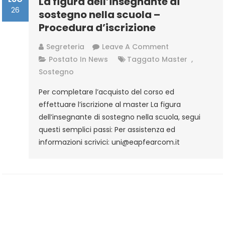
La figura dell’insegnante di
26
sostegno nella scuola –
Procedura d’iscrizione
On
Segreteria
Leave A Comment
La
Postato In
News
Taggato
Master
,
Figura
Sostegno
Dell’insegnante
Per completare l’acquisto del corso ed
Di
effettuare l’iscrizione al master La figura
Sostegno
dell’insegnante di sostegno nella scuola, segui
Nella
questi semplici passi: Per assistenza ed
Scuola
informazioni scrivici: uni@eapfearcom.it
–
Procedura
D’iscrizione