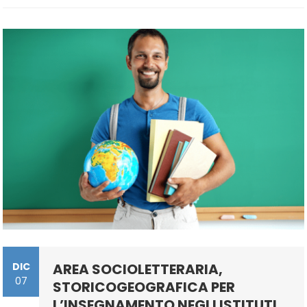
II
GRADO
–
Procedura
D’iscrizione
DIC
AREA SOCIOLETTERARIA,
07
STORICOGEOGRAFICA PER
L’INSEGNAMENTO NEGLI ISTITUTI