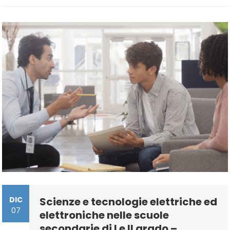
I
E
II
Grado
–
Procedura
D’iscrizione
DIC
Scienze e tecnologie elettriche ed
07
elettroniche nelle scuole
secondarie di I e II grado –