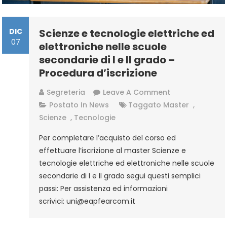
DIC
Scienze e tecnologie elettriche ed
07
elettroniche nelle scuole
secondarie di I e II grado –
Procedura d’iscrizione
On
Segreteria
Leave A Comment
Scienze
Postato In
News
Taggato
Master
,
E
Scienze
,
Tecnologie
Tecnologie
Per completare l’acquisto del corso ed
Elettriche
effettuare l’iscrizione al master Scienze e
Ed
tecnologie elettriche ed elettroniche nelle scuole
Elettroniche
secondarie di I e II grado segui questi semplici
Nelle
passi: Per assistenza ed informazioni
Scuole
scrivici: uni@eapfearcom.it
Secondarie
Di