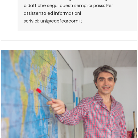
Negli
didattiche segui questi semplici passi: Per
Istituti
assistenza ed informazioni
Secondari
scrivici: uni@eapfearcom.it
Di
II
Grado:
Metodologie
Didattiche
–
Procedura
D’iscrizione