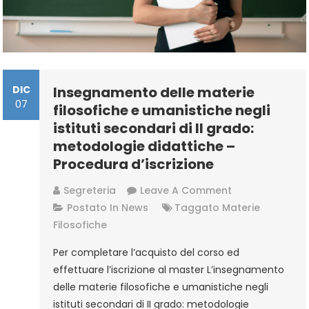
Matematica)
–
Procedura
D’iscrizione
DIC
Insegnamento delle materie
07
filosofiche e umanistiche negli
istituti secondari di II grado:
metodologie didattiche –
Procedura d’iscrizione
On
Segreteria
Leave A Comment
Insegnamento
Postato In
News
Taggato
Materie
Delle
Filosofiche
Materie
Per completare l’acquisto del corso ed
Filosofiche
effettuare l’iscrizione al master L’insegnamento
E
delle materie filosofiche e umanistiche negli
Umanistiche
istituti secondari di II grado: metodologie