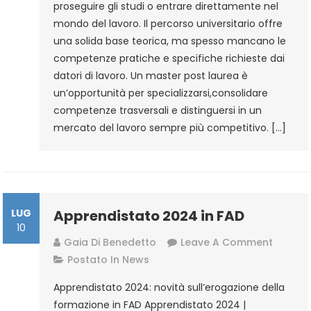
proseguire gli studi o entrare direttamente nel
La
mondo del lavoro. Il percorso universitario offre
Laurea
una solida base teorica, ma spesso mancano le
competenze pratiche e specifiche richieste dai
datori di lavoro. Un master post laurea è
un’opportunità per specializzarsi,consolidare
competenze trasversali e distinguersi in un
mercato del lavoro sempre più competitivo. […]
LUG
Apprendistato 2024 in FAD
10
On
Gaia Di Benedetto
Leave A Comment
Appren
Postato In
News
2024
Apprendistato 2024: novità sull’erogazione della
In
formazione in FAD Apprendistato 2024 |