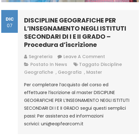
DIC
DISCIPLINE GEOGRAFICHE PER
07
L’INSEGNAMENTO NEGLI ISTITUTI
SECONDARI DI I E II GRADO –
Procedura d’iscrizione
On
Segreteria
Leave A Comment
DISCIPLINE
Postato In
News
Taggato
Discipline
GEOGRAFICHE
Geografiche
,
Geografia
,
Master
PER
Per completare l’acquisto del corso ed
L’INSEGNAMENT
effettuare l’iscrizione al master DISCIPLINE
NEGLI
GEOGRAFICHE PER L’INSEGNAMENTO NEGLI ISTITUTI
ISTITUTI
SECONDARI DI I E II GRADO segui questi semplici
SECONDARI
passi: Per assistenza ed informazioni
DI
scrivici: uni@eapfearcom.it
I
E