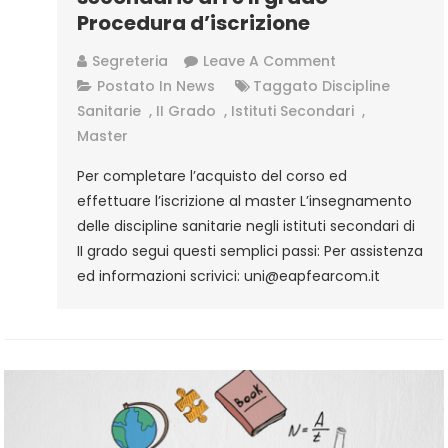
Procedura d’iscrizione
On
Segreteria
Leave A Comment
Scienze
Postato In
News
Taggato
Discipline
E
Sanitarie
,
II Grado
,
Istituti Secondari
,
Tecnologie
Master
Elettriche
Per completare l’acquisto del corso ed
Ed
effettuare l’iscrizione al master L’insegnamento
Elettroniche
delle discipline sanitarie negli istituti secondari di
Nelle
II grado segui questi semplici passi: Per assistenza
Scuole
ed informazioni scrivici: uni@eapfearcom.it
Secondarie
Di
I
E
II
Grado
–