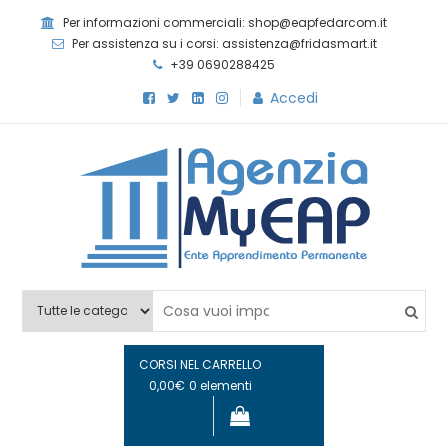
Skip
Per informazioni commerciali: shop@eapfedarcom.it
to
Per assistenza su i corsi: assistenza@fridasmart.it
content
+39 0690288425
Accedi
Agenzia MyEAP
Scopri i nostri corsi e le nostre certificazioni
CORSI NEL CARRELLO
0,00€
0 elementi