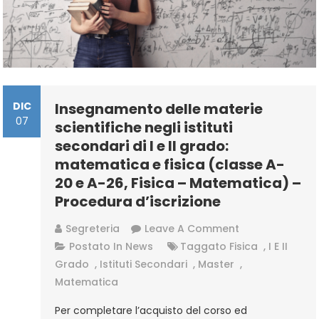
DIC
Insegnamento delle materie
07
scientifiche negli istituti
secondari di I e II grado:
matematica e fisica (classe A-
20 e A-26, Fisica – Matematica) –
Procedura d’iscrizione
On
Segreteria
Leave A Comment
Insegnamento
Postato In
News
Taggato
Fisica
,
I E II
Delle
Grado
,
Istituti Secondari
,
Master
,
Materie
Matematica
Scientifiche
Per completare l’acquisto del corso ed
Negli