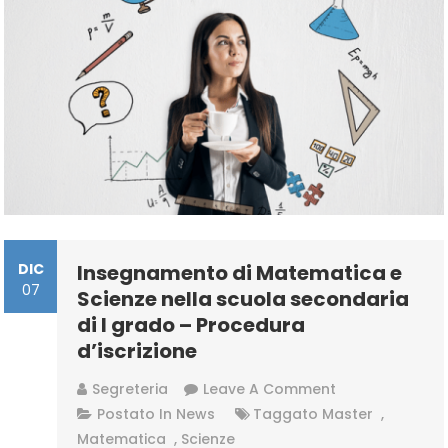
Procedura
D’iscrizione
DIC
Insegnamento di Matematica e
07
Scienze nella scuola secondaria
di I grado – Procedura
d’iscrizione
On
Segreteria
Leave A Comment
Insegnamento
Postato In
News
Taggato
Master
,
Di
Matematica
,
Scienze