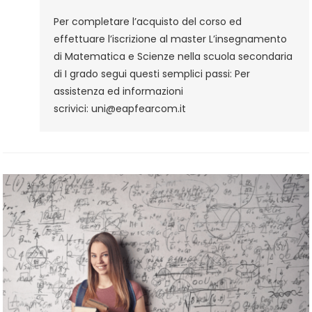
Matematica
Per completare l’acquisto del corso ed
E
effettuare l’iscrizione al master L’insegnamento
Scienze
di Matematica e Scienze nella scuola secondaria
Nella
di I grado segui questi semplici passi: Per
Scuola
assistenza ed informazioni
Secondaria
scrivici: uni@eapfearcom.it
Di
I
Grado
–
Procedura
D’iscrizione