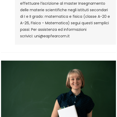
effettuare l’iscrizione al master Insegnamento
Istituti
delle materie scientifiche negli istituti secondari
Secondari
di I e II grado: matematica e fisica (classe A-20 e
Di
A-26, Fisica – Matematica) segui questi semplici
I
passi: Per assistenza ed informazioni
E
scrivici: uni@eapfearcom.it
II
Grado:
Matematica
E
Fisica
(classe
A-
20
E
A-
26,
Fisica
–