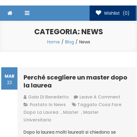
Wishlist
(0)
CATEGORIA:
NEWS
Home
Blog
News
MAR
Perché scegliere un master dopo
23
la laurea
On
Gaia Di Benedetto
Leave A Comment
Perché
Postato In
News
Taggato
Cosa Fare
Sceglie
Dopo La Laurea
,
Master
,
Master
Un
Universitario
Master
Dopo la laurea molti laureati si chiedono se
Dopo