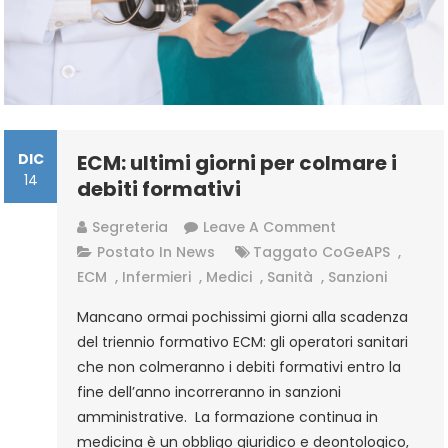
DIC
ECM: ultimi giorni per colmare i
14
debiti formativi
On
Segreteria
Leave A Comment
ECM:
Postato In
News
Taggato
CoGeAPS
,
Ultimi
ECM
,
Infermieri
,
Medici
,
Sanità
,
Sanzioni
Giorni
Mancano ormai pochissimi giorni alla scadenza
Per
del triennio formativo ECM: gli operatori sanitari
Colmare
che non colmeranno i debiti formativi entro la
I
fine dell’anno incorreranno in sanzioni
Debiti
amministrative. La formazione continua in
Formativi
medicina è un obbligo giuridico e deontologico,