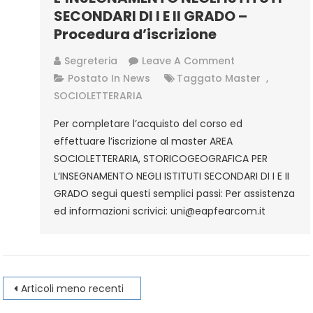
SECONDARI DI I E II GRADO –
Procedura d’iscrizione
On
Segreteria
Leave A Comment
AREA
Postato In
News
Taggato
Master
,
SOCIOLETTERAR
SOCIOLETTERARIA
STORICOGEOGR
Per completare l’acquisto del corso ed
PER
effettuare l’iscrizione al master AREA
L’INSEGNAMENT
SOCIOLETTERARIA, STORICOGEOGRAFICA PER
NEGLI
L’INSEGNAMENTO NEGLI ISTITUTI SECONDARI DI I E II
ISTITUTI
GRADO segui questi semplici passi: Per assistenza
SECONDARI
ed informazioni scrivici: uni@eapfearcom.it
DI
I
E
II
Navigazione
GRADO
Articoli meno recenti
–