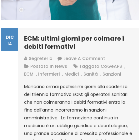
DIC
ECM: ultimi giorni per colmare i
14
debiti formativi
On
Segreteria
Leave A Comment
ECM:
Postato In
News
Taggato
CoGeAPS
,
Ultimi
ECM
,
Infermieri
,
Medici
,
Sanità
,
Sanzioni
Giorni
Mancano ormai pochissimi giorni alla scadenza
Per
del triennio formativo ECM: gli operatori sanitari
Colmare
che non colmeranno i debiti formativi entro la
I
fine dell’anno incorreranno in sanzioni
Debiti
amministrative. La formazione continua in
Formativi
medicina è un obbligo giuridico e deontologico,
una grande occasione di crescita professionale e