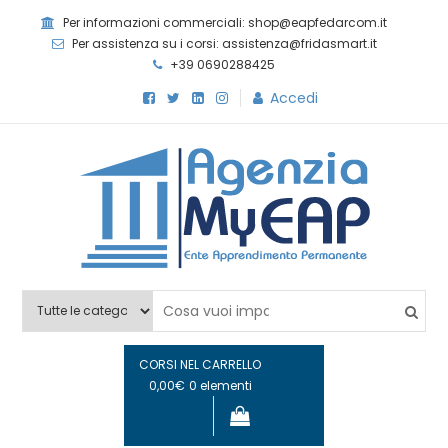
Skip
Per informazioni commerciali: shop@eapfedarcom.it
to
Per assistenza su i corsi: assistenza@fridasmart.it
content
+39 0690288425
Accedi
Agenzia MyEAP
Scopri i nostri corsi e le nostre certificazioni
CORSI NEL CARRELLO
0,00€
0 elementi