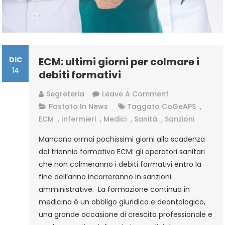
DIC
ECM: ultimi giorni per colmare i
14
debiti formativi
On
Segreteria
Leave A Comment
ECM:
Postato In
News
Taggato
CoGeAPS
,
Ultimi
ECM
,
Infermieri
,
Medici
,
Sanità
,
Sanzioni
Giorni
Mancano ormai pochissimi giorni alla scadenza
Per
del triennio formativo ECM: gli operatori sanitari
Colmare
che non colmeranno i debiti formativi entro la
I
fine dell’anno incorreranno in sanzioni
Debiti
amministrative. La formazione continua in
Formativi
medicina è un obbligo giuridico e deontologico,
una grande occasione di crescita professionale e