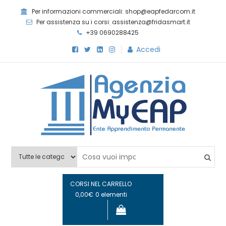
Skip
Per informazioni commerciali: shop@eapfedarcom.it
to
Per assistenza su i corsi: assistenza@fridasmart.it
content
+39 0690288425
Accedi
Agenzia MyEAP
Scopri i nostri corsi e le nostre certificazioni
CORSI NEL CARRELLO
0,00€
0 elementi