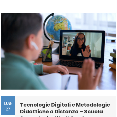
Scuola
Dell’infanzia
–
Procedura
D’iscrizione
LUG
Tecnologie Digitali e Metodologie
27
Didattiche a Distanza – Scuola