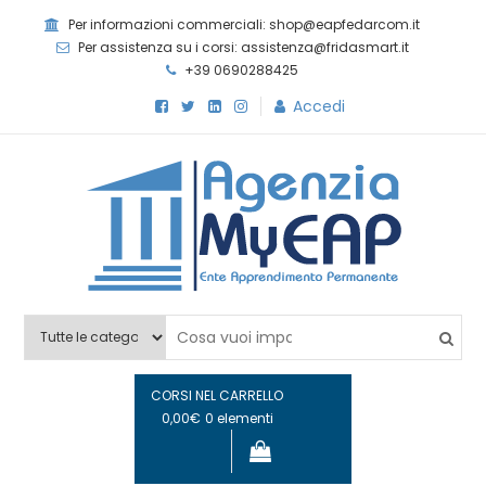
Skip
Per informazioni commerciali: shop@eapfedarcom.it
to
Per assistenza su i corsi: assistenza@fridasmart.it
content
+39 0690288425
Accedi
Agenzia MyEAP
Scopri i nostri corsi e le nostre certificazioni
CORSI NEL CARRELLO
0,00€
0 elementi