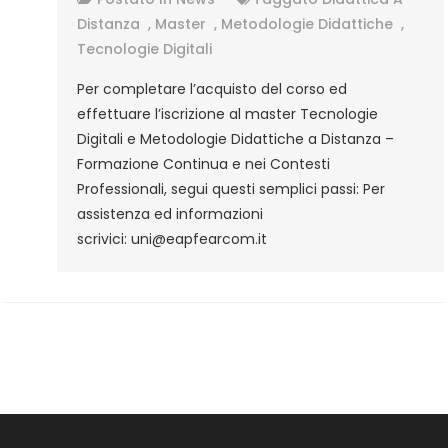
Digitali
Distanza
,
Master
,
Metodologie Didattiche
,
E
Tecnologie Digitali
Metodologie
Per completare l’acquisto del corso ed
Didattiche
effettuare l’iscrizione al master Tecnologie
A
Digitali e Metodologie Didattiche a Distanza –
Distanza
Formazione Continua e nei Contesti
–
Professionali, segui questi semplici passi: Per
Formazione
assistenza ed informazioni
Continua
scrivici: uni@eapfearcom.it
E
Nei
Contesti
Professionali –
Procedura
D’iscrizione