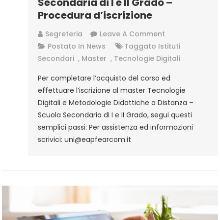
Secondaria di I e II Grado –
Procedura d’iscrizione
On
Segreteria
Leave A Comment
Tecnologie
Postato In
News
Taggato
Istituti
Digitali
Secondari
,
Master
,
Tecnologie Digitali
E
Per completare l’acquisto del corso ed
Metodologie
effettuare l’iscrizione al master Tecnologie
Didattiche
Digitali e Metodologie Didattiche a Distanza –
A
Scuola Secondaria di I e II Grado, segui questi
Distanza
semplici passi: Per assistenza ed informazioni
–
scrivici: uni@eapfearcom.it
Scuola
Secondaria
Di
I
E
II
Grado