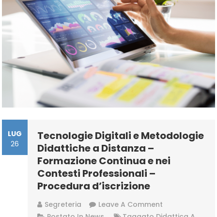
–
Procedura
D’iscrizione
LUG
Tecnologie Digitali e Metodologie
26
Didattiche a Distanza –
Formazione Continua e nei
Contesti Professionali –
Procedura d’iscrizione
On
Segreteria
Leave A Comment
Tecnologie
Postato In
News
Taggato
Didattica A