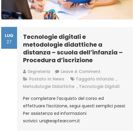
LUG
Tecnologie digitali e
27
metodologie didattiche a
distanza – scuola dell’infanzia –
Procedura d’iscrizione
On
Segreteria
Leave A Comment
Tecnologie
Postato In
News
Taggato
Infanzia
,
Digitali
Metodologie Didattiche
,
Tecnologie Digitali
E
Per completare l’acquisto del corso ed
Metodologie
effettuare l’iscrizione, segui questi semplici passi:
Didattiche
Per assistenza ed informazioni
A
scrivici: uni@eapfearcom.it
Distanza
–