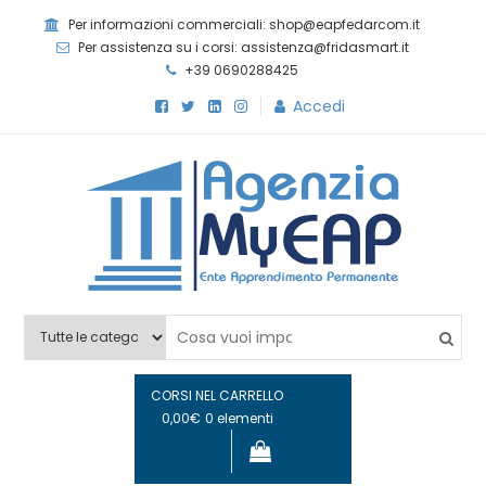
Skip
Per informazioni commerciali: shop@eapfedarcom.it
to
Per assistenza su i corsi: assistenza@fridasmart.it
content
+39 0690288425
Accedi
Agenzia MyEAP
Scopri i nostri corsi e le nostre certificazioni
CORSI NEL CARRELLO
0,00€
0 elementi