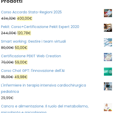
Prodotti
Corso Accordo Stato-Regioni 2025
Il
Il
434,32
€
400,00
€
prezzo
prezzo
Pekit: Corso+Certificazione Pekit Expert 2020
originale
attuale
Il
Il
244,00
€
120,78
€
era:
è:
prezzo
prezzo
Smart working: Gestire i team virtuali
434,32€.
400,00€.
originale
attuale
Il
Il
80,00
€
50,00
€
era:
è:
prezzo
prezzo
Certificazione PEKIT Web Creation
244,00€.
120,78€.
originale
attuale
Il
Il
79,00
€
59,00
€
era:
è:
prezzo
prezzo
Corso Chat GPT: l'innovazione dell'AI
80,00€.
50,00€.
originale
attuale
Il
Il
115,00
€
49,98
€
era:
è:
prezzo
prezzo
L'infermiere in terapia intensiva cardiochirurgica
79,00€.
59,00€.
originale
attuale
pediatrica
era:
è:
29,99
€
115,00€.
49,98€.
Cancro e alimentazione. Il ruolo del metabolismo,
microbiota e microbioma