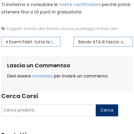
Ti invitiamo a consultare le
nostre certificazioni
perché potrai
ottenere fino a 1,6 punti in graduatoria
Taggato
bando ata
,
bando scuola
,
punteggio bando ata
Navigazione
Esami Pekit: tutte le informazioni
Bando ATA III fascia: valutazione titoli
articoli
Lascia un Commentoo
Devi essere
connesso
per inviare un commento.
Cerca Corsi
Cerca:
Cerca