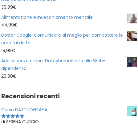
39,99
€
Alimentazione e invecchiamento mentale
44,99
€
Dottor Google. Comunicare al meglio per combattere le
cure fai da te
19,99
€
Adolescenza online. Dal cyberbullismo alla Web-
dipendenza
29,90
€
Recensioni recenti
Corso DATTILOGRAFIA
di SERENA CURCIO
Valutato
5
su 5