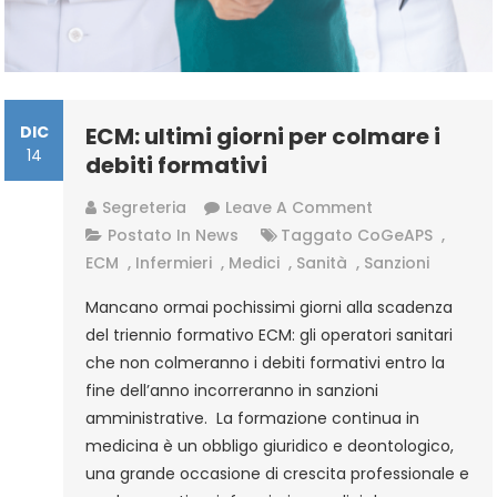
DIC
ECM: ultimi giorni per colmare i
14
debiti formativi
On
Segreteria
Leave A Comment
ECM:
Postato In
News
Taggato
CoGeAPS
,
Ultimi
ECM
,
Infermieri
,
Medici
,
Sanità
,
Sanzioni
Giorni
Mancano ormai pochissimi giorni alla scadenza
Per
del triennio formativo ECM: gli operatori sanitari
Colmare
che non colmeranno i debiti formativi entro la
I
fine dell’anno incorreranno in sanzioni
Debiti
amministrative. La formazione continua in
Formativi
medicina è un obbligo giuridico e deontologico,
una grande occasione di crescita professionale e