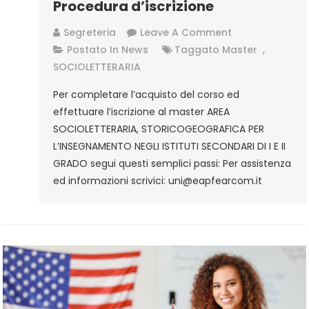
Procedura d’iscrizione
On
Segreteria
Leave A Comment
AREA
Postato In
News
Taggato
Master
,
SOCIOLETTERAR
SOCIOLETTERARIA
STORICOGEOGR
Per completare l’acquisto del corso ed
PER
effettuare l’iscrizione al master AREA
L’INSEGNAMENT
SOCIOLETTERARIA, STORICOGEOGRAFICA PER
NEGLI
L’INSEGNAMENTO NEGLI ISTITUTI SECONDARI DI I E II
ISTITUTI
GRADO segui questi semplici passi: Per assistenza
SECONDARI
ed informazioni scrivici: uni@eapfearcom.it
DI
I
E
II
GRADO
–
Procedura
D’iscrizione