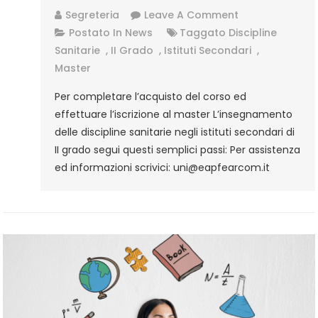
On
Segreteria
Leave A Comment
Scienze
Postato In
News
Taggato
Discipline
E
Sanitarie
,
II Grado
,
Istituti Secondari
,
Tecnologie
Master
Elettriche
Per completare l’acquisto del corso ed
Ed
effettuare l’iscrizione al master L’insegnamento
Elettroniche
delle discipline sanitarie negli istituti secondari di
Nelle
II grado segui questi semplici passi: Per assistenza
Scuole
ed informazioni scrivici: uni@eapfearcom.it
Secondarie
Di
I
E
II
Grado
–
Procedura
D’iscrizione