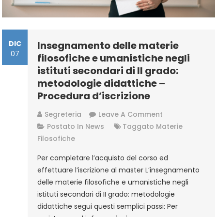
–
Procedura
D’iscrizione
DIC
Insegnamento delle materie
07
filosofiche e umanistiche negli
istituti secondari di II grado:
metodologie didattiche –
Procedura d’iscrizione
On
Segreteria
Leave A Comment
Insegnamento
Postato In
News
Taggato
Materie
Delle
Filosofiche
Materie
Per completare l’acquisto del corso ed
Filosofiche
effettuare l’iscrizione al master L’insegnamento
E
delle materie filosofiche e umanistiche negli
Umanistiche
istituti secondari di II grado: metodologie
Negli
didattiche segui questi semplici passi: Per
Istituti