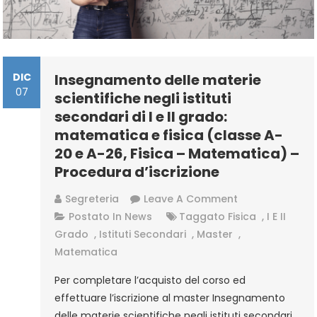
DIC
Insegnamento delle materie
07
scientifiche negli istituti
secondari di I e II grado:
matematica e fisica (classe A-
20 e A-26, Fisica – Matematica) –
Procedura d’iscrizione
On
Segreteria
Leave A Comment
Insegnamento
Postato In
News
Taggato
Fisica
,
I E II
Delle
Grado
,
Istituti Secondari
,
Master
,
Materie
Matematica
Scientifiche
Per completare l’acquisto del corso ed
Negli
effettuare l’iscrizione al master Insegnamento
Istituti
delle materie scientifiche negli istituti secondari