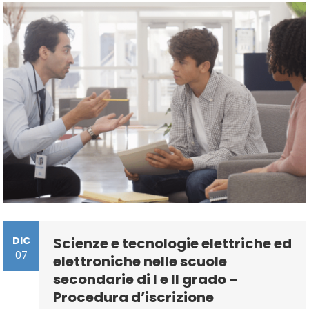
II
Grado
–
Procedura
D’iscrizione
DIC
Scienze e tecnologie elettriche ed
07
elettroniche nelle scuole
secondarie di I e II grado –
Procedura d’iscrizione