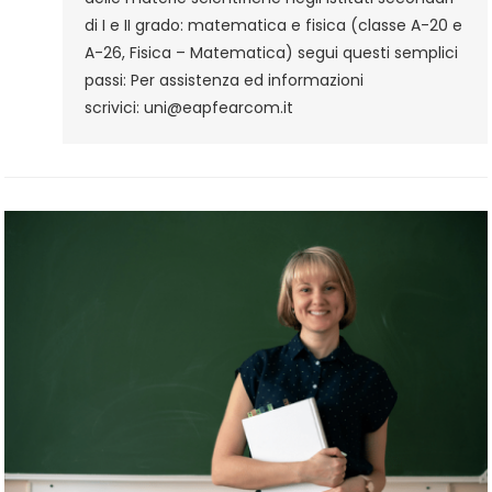
Secondari
di I e II grado: matematica e fisica (classe A-20 e
Di
A-26, Fisica – Matematica) segui questi semplici
I
passi: Per assistenza ed informazioni
E
scrivici: uni@eapfearcom.it
II
Grado:
Matematica
E
Fisica
(classe
A-
20
E
A-
26,
Fisica
–
Matematica)