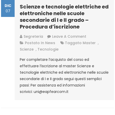
DIC
Scienze e tecnologie elettriche ed
07
elettroniche nelle scuole
secondarie di I e II grado –
Procedura d’iscrizione
On
Segreteria
Leave A Comment
Scienze
Postato In
News
Taggato
Master
,
E
Scienze
,
Tecnologie
Tecnologie
Per completare l’acquisto del corso ed
Elettriche
effettuare l’iscrizione al master Scienze e
Ed
tecnologie elettriche ed elettroniche nelle scuole
Elettroniche
secondarie di I e II grado segui questi semplici
Nelle
passi: Per assistenza ed informazioni
Scuole
scrivici: uni@eapfearcom.it
Secondarie
Di
I
E