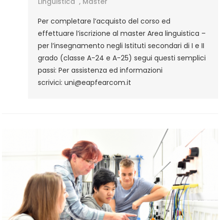
Linguistica
Linguistica
,
Master
–
Per completare l’acquisto del corso ed
Per
effettuare l’iscrizione al master Area linguistica –
L’insegnament
per l’insegnamento negli Istituti secondari di I e II
Negli
grado (classe A-24 e A-25) segui questi semplici
Istituti
passi: Per assistenza ed informazioni
Secondari
scrivici: uni@eapfearcom.it
Di
I
E
II
Grado
(classe
A-
24
E
A-
25)