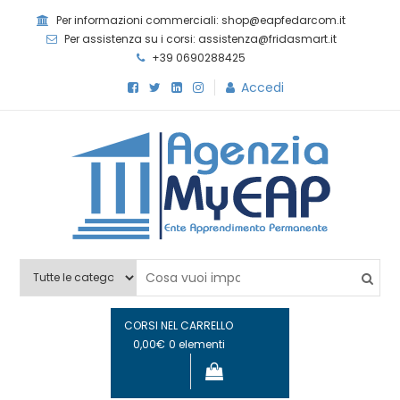
Skip
Per informazioni commerciali: shop@eapfedarcom.it
to
Per assistenza su i corsi: assistenza@fridasmart.it
content
+39 0690288425
Accedi
Agenzia MyEAP
Scopri i nostri corsi e le nostre certificazioni
CORSI NEL CARRELLO
0,00€
0 elementi