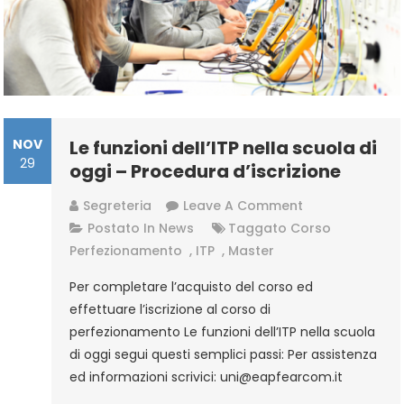
–
Procedura
D’iscrizione
NOV
Le funzioni dell’ITP nella scuola di
29
oggi – Procedura d’iscrizione
On
Segreteria
Leave A Comment
Le
Postato In
News
Taggato
Corso
Funzioni
Perfezionamento
,
ITP
,
Master
Dell’ITP
Per completare l’acquisto del corso ed
Nella
effettuare l’iscrizione al corso di
Scuola
perfezionamento Le funzioni dell’ITP nella scuola
Di
di oggi segui questi semplici passi: Per assistenza
Oggi
ed informazioni scrivici: uni@eapfearcom.it
–