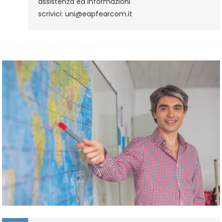
assistenza ed informazioni
Secondari
scrivici: uni@eapfearcom.it
Di
II
Grado:
Metodologie
Didattiche
–
Procedura
D’iscrizione