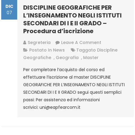
DIC
DISCIPLINE GEOGRAFICHE PER
07
L’INSEGNAMENTO NEGLI ISTITUTI
SECONDARI DI I E II GRADO –
Procedura d’iscrizione
On
Segreteria
Leave A Comment
DISCIPLINE
Postato In
News
Taggato
Discipline
GEOGRAFICHE
Geografiche
,
Geografia
,
Master
PER
Per completare l’acquisto del corso ed
L’INSEGNAMENT
effettuare l’iscrizione al master DISCIPLINE
NEGLI
GEOGRAFICHE PER L’INSEGNAMENTO NEGLI ISTITUTI
ISTITUTI
SECONDARI DI I E II GRADO segui questi semplici
SECONDARI
passi: Per assistenza ed informazioni
DI
scrivici: uni@eapfearcom.it
I
E
II
GRADO