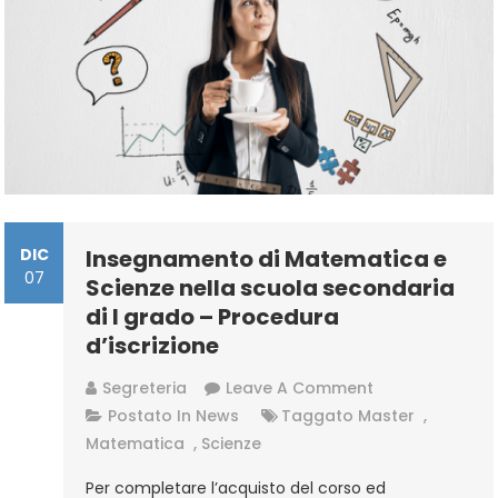
DIC
Insegnamento di Matematica e
07
Scienze nella scuola secondaria
di I grado – Procedura
d’iscrizione
On
Segreteria
Leave A Comment
Insegnamento
Postato In
News
Taggato
Master
,
Di
Matematica
,
Scienze
Matematica
Per completare l’acquisto del corso ed