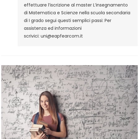
E
effettuare l’iscrizione al master L’insegnamento
Scienze
di Matematica e Scienze nella scuola secondaria
Nella
di I grado segui questi semplici passi: Per
Scuola
assistenza ed informazioni
Secondaria
scrivici: uni@eapfearcom.it
Di
I
Grado
–
Procedura
D’iscrizione