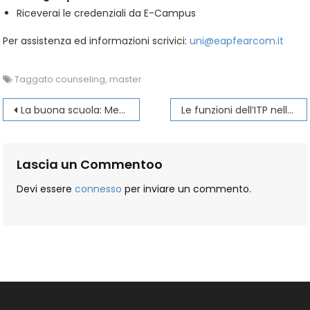
Riceverai le credenziali da E-Campus
Per assistenza ed informazioni scrivici:
uni@eapfearcom.it
Taggato
counseling
,
master
Navigazione
La buona scuola: Metodologie didattiche – Procedura d’iscrizione
Le funzioni dell’ITP nella scuola di oggi – Procedura d’iscrizione
articoli
Lascia un Commentoo
Devi essere
connesso
per inviare un commento.