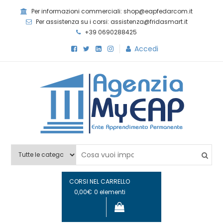
Skip
Per informazioni commerciali: shop@eapfedarcom.it
to
Per assistenza su i corsi: assistenza@fridasmart.it
content
+39 0690288425
Accedi
Agenzia MyEAP
Scopri i nostri corsi e le nostre certificazioni
CORSI NEL CARRELLO
0,00€
0 elementi