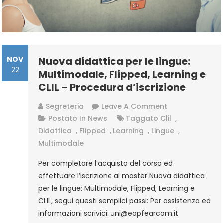
NOV
Nuova didattica per le lingue:
22
Multimodale, Flipped, Learning e
CLIL – Procedura d’iscrizione
On
Segreteria
Leave A Comment
Nuova
Postato In
News
Taggato
Clil
,
Didattica
Didattica
,
Flipped
,
Learning
,
Lingue
,
Per
Multimodale
Le
Per completare l’acquisto del corso ed
Lingue:
effettuare l’iscrizione al master Nuova didattica
Multimodale,
per le lingue: Multimodale, Flipped, Learning e
Flipped,
CLIL, segui questi semplici passi: Per assistenza ed
Learning
informazioni scrivici: uni@eapfearcom.it
E