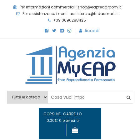
Skip
Per informazioni commerciali: shop@eapfedarcom.it
to
Per assistenza su i corsi: assistenza@fridasmart.it
content
+39 0690288425
Accedi
Agenzia MyEAP
Scopri i nostri corsi e le nostre certificazioni
CORSI NEL CARRELLO
0,00€
0 elementi