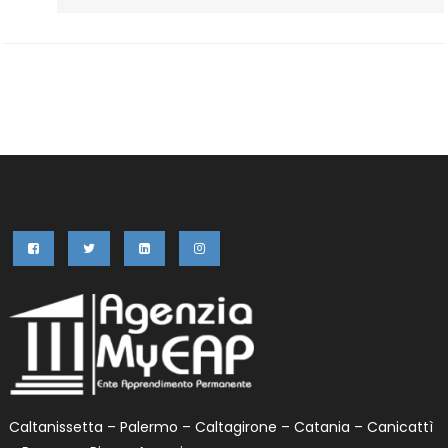
CLIL
–
Procedura
D’iscrizione
Caltanissetta – Palermo – Caltagirone – Catania – Canicattì