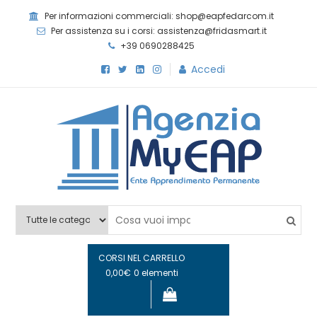
Skip
Per informazioni commerciali: shop@eapfedarcom.it
to
Per assistenza su i corsi: assistenza@fridasmart.it
content
+39 0690288425
Accedi
Agenzia MyEAP
Scopri i nostri corsi e le nostre certificazioni
CORSI NEL CARRELLO
0,00€
0 elementi