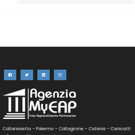
CLIL
–
Procedura
D’iscrizione
Caltanissetta – Palermo – Caltagirone – Catania – Canicattì