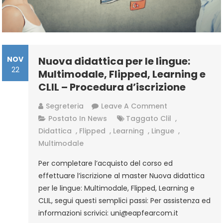
NOV
Nuova didattica per le lingue:
22
Multimodale, Flipped, Learning e
CLIL – Procedura d’iscrizione
On
Segreteria
Leave A Comment
Nuova
Postato In
News
Taggato
Clil
,
Didattica
Didattica
,
Flipped
,
Learning
,
Lingue
,
Per
Multimodale
Le
Per completare l’acquisto del corso ed
Lingue:
effettuare l’iscrizione al master Nuova didattica
Multimodale,
per le lingue: Multimodale, Flipped, Learning e
Flipped,
CLIL, segui questi semplici passi: Per assistenza ed
Learning
informazioni scrivici: uni@eapfearcom.it
E